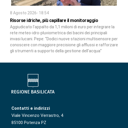
8 Agosto 2026- 18:54
Risorse idriche, più capillare il monitoraggio
Aggiudicato l’appalto da 1,1 milioni di euro per integrare la
rete meteo-idro-pluviometrica dei bacini dei principali
invasi lucani. Pepe: “Dodici nuove stazioni multisensore per
conoscere con maggiore precisione gli afflussi e rafforzare
gli strumenti a supporto della gestione dell’acqua”
Contatti e indirizzi
Viale Vincenzo Verrastro, 4
85100 Potenza PZ