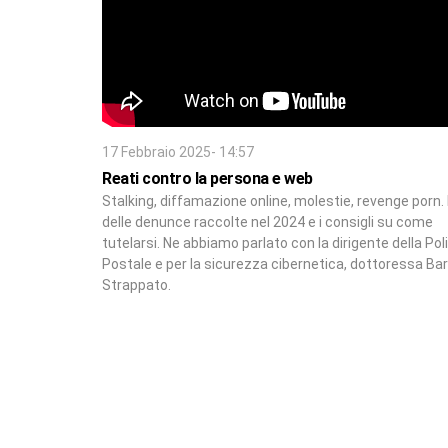
17 Febbraio 2025- 14:57
Reati contro la persona e web
Stalking, diffamazione online, molestie, revenge porn. I
delle denunce raccolte nel 2024 e i consigli su come
tutelarsi. Ne abbiamo parlato con la dirigente della Pol
Postale e per la sicurezza cibernetica, dottoressa Ba
Strappato.