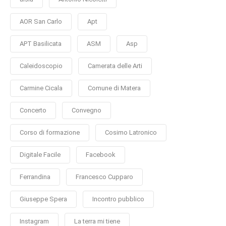
AOR San Carlo
Apt
APT Basilicata
ASM
Asp
Caleidoscopio
Camerata delle Arti
Carmine Cicala
Comune di Matera
Concerto
Convegno
Corso di formazione
Cosimo Latronico
Digitale Facile
Facebook
Ferrandina
Francesco Cupparo
Giuseppe Spera
Incontro pubblico
Instagram
La terra mi tiene