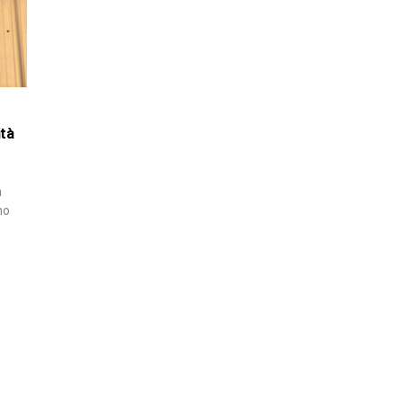
ità
n
no