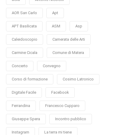
AOR San Carlo
Apt
APT Basilicata
ASM
Asp
Caleidoscopio
Camerata delle Arti
Carmine Cicala
Comune di Matera
Concerto
Convegno
Corso di formazione
Cosimo Latronico
Digitale Facile
Facebook
Ferrandina
Francesco Cupparo
Giuseppe Spera
Incontro pubblico
Instagram
La terra mi tiene