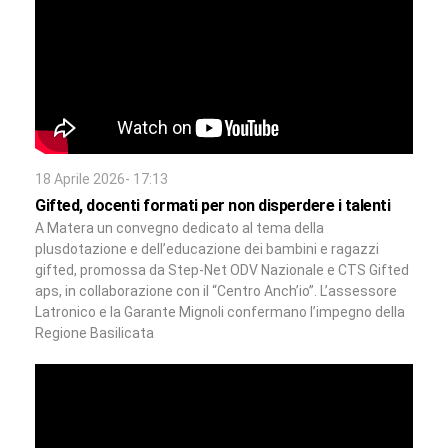
18 Aprile 2026- 17:13
Gifted, docenti formati per non disperdere i talenti
A Matera un convegno dedicato al tema della
plusdotazione e dell’educazione dei bambini e ragazzi
gifted, promossa da Step-Net ODV Nazionale e CTS Gifted
aps, in collaborazione con il “Centro Anch’io”. L’assessore
Latronico e la Garante Mignoli confermano l’impegno della
Regione Basilicata