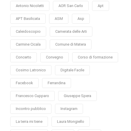
Antonio Nicoletti
AOR San Carlo
Apt
APT Basilicata
ASM
Asp
Caleidoscopio
Camerata delle Arti
Carmine Cicala
Comune di Matera
Concerto
Convegno
Corso di formazione
Cosimo Latronico
Digitale Facile
Facebook
Ferrandina
Francesco Cupparo
Giuseppe Spera
Incontro pubblico
Instagram
La terra mi tiene
Laura Mongiello