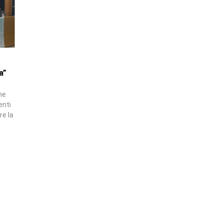
a”
he
enti
re la