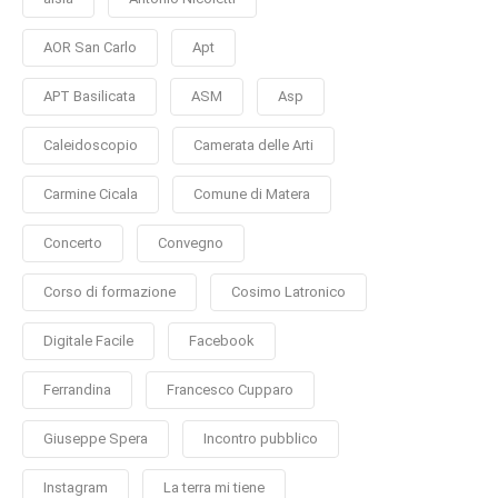
AOR San Carlo
Apt
APT Basilicata
ASM
Asp
Caleidoscopio
Camerata delle Arti
Carmine Cicala
Comune di Matera
Concerto
Convegno
Corso di formazione
Cosimo Latronico
Digitale Facile
Facebook
Ferrandina
Francesco Cupparo
Giuseppe Spera
Incontro pubblico
Instagram
La terra mi tiene