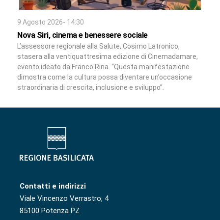
9 Agosto 2026- 14:30
Nova Siri, cinema e benessere sociale
L’assessore regionale alla Salute, Cosimo Latronico,
stasera alla ventiquattresima edizione di Cinemadamare,
evento ideato da Franco Rina. “Questa manifestazione
dimostra come la cultura possa diventare un’occasione
straordinaria di crescita, inclusione e sviluppo”.
Contatti e indirizzi
Viale Vincenzo Verrastro, 4
85100 Potenza PZ