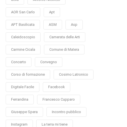
AOR San Carlo
Apt
APT Basilicata
ASM
Asp
Caleidoscopio
Camerata delle Arti
Carmine Cicala
Comune di Matera
Concerto
Convegno
Corso di formazione
Cosimo Latronico
Digitale Facile
Facebook
Ferrandina
Francesco Cupparo
Giuseppe Spera
Incontro pubblico
Instagram
La terra mi tiene