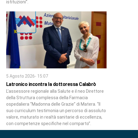
istituzioni”.
5 Agosto 2026- 15:07
Latronico incontra la dottoressa Calabrò
L’assessore regionale alla Salute e il neo Direttore
della Struttura complessa della Farmacia
ospedaliera “Madonna delle Grazie” di Matera. “Il
suo curriculum testimonia un percorso di assoluto
valore, maturato in realtà sanitarie di eccellenza,
con competenze specifiche nel comparto”.