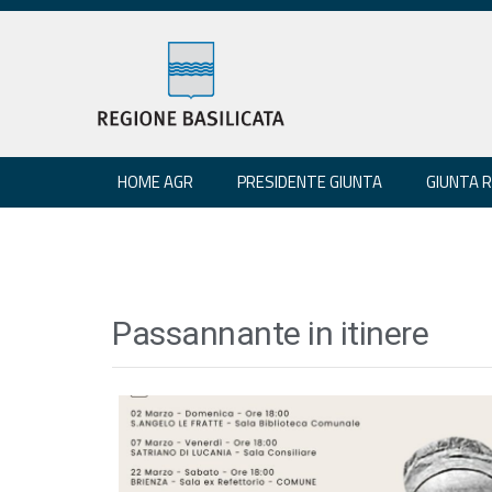
HOME AGR
PRESIDENTE GIUNTA
GIUNTA 
Passannante in itinere