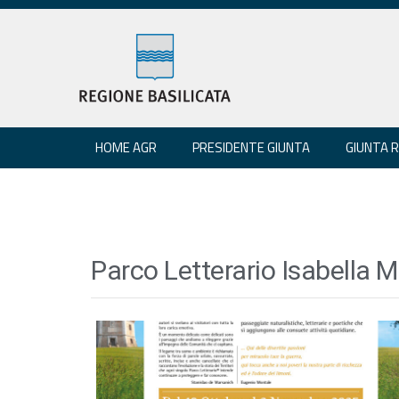
HOME AGR
PRESIDENTE GIUNTA
GIUNTA 
Parco Letterario Isabella M