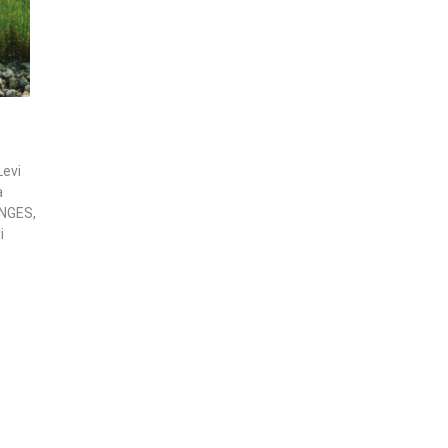
Levi
a
ANGES,
i