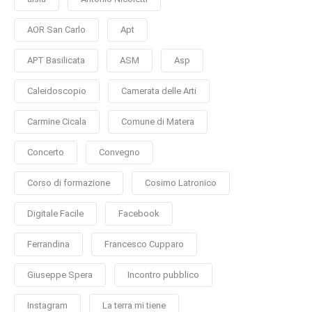
AOR San Carlo
Apt
APT Basilicata
ASM
Asp
Caleidoscopio
Camerata delle Arti
Carmine Cicala
Comune di Matera
Concerto
Convegno
Corso di formazione
Cosimo Latronico
Digitale Facile
Facebook
Ferrandina
Francesco Cupparo
Giuseppe Spera
Incontro pubblico
Instagram
La terra mi tiene