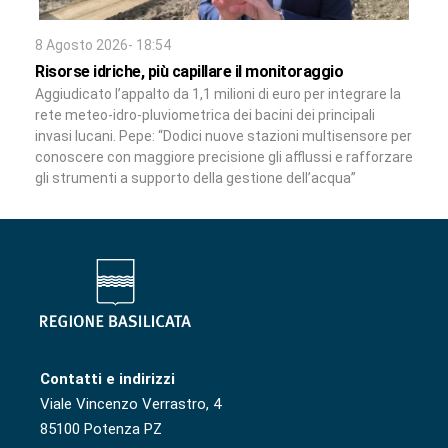
8 Agosto 2026- 18:54
Risorse idriche, più capillare il monitoraggio
Aggiudicato l’appalto da 1,1 milioni di euro per integrare la
rete meteo-idro-pluviometrica dei bacini dei principali
invasi lucani. Pepe: “Dodici nuove stazioni multisensore per
conoscere con maggiore precisione gli afflussi e rafforzare
gli strumenti a supporto della gestione dell’acqua”
Contatti e indirizzi
Viale Vincenzo Verrastro, 4
85100 Potenza PZ