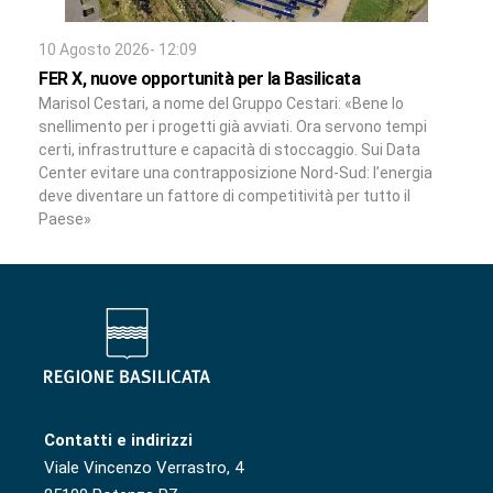
10 Agosto 2026- 12:09
FER X, nuove opportunità per la Basilicata
Marisol Cestari, a nome del Gruppo Cestari: «Bene lo
snellimento per i progetti già avviati. Ora servono tempi
certi, infrastrutture e capacità di stoccaggio. Sui Data
Center evitare una contrapposizione Nord-Sud: l’energia
deve diventare un fattore di competitività per tutto il
Paese»
Contatti e indirizzi
Viale Vincenzo Verrastro, 4