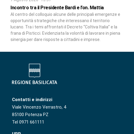
Incontro tra il Presidente Bardi e l’on. Mattia
Al centro del colloquio alcune delle principali emergenze e
opportunità strategiche che interessano il territorio
lucano. Tra i temi affrontati il Decreto “Coltiva Italia” e la
frana di Pisticci. Evidenziata la volontà di lavorare in piena
sinergia per dare risposte a cittadini e imprese.
Contatti e indirizzi
Viale Vincenzo Verrastro, 4
85100 Potenza PZ
Tel 0971 661111
URP