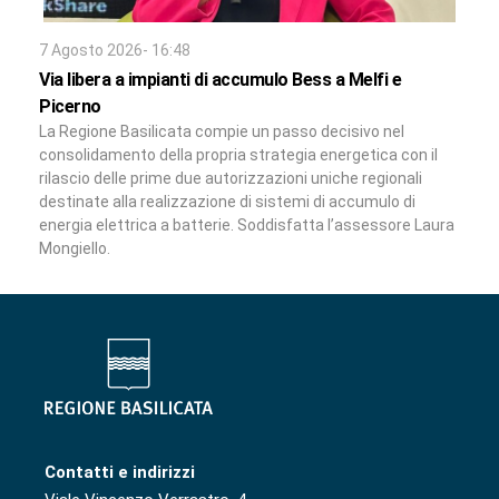
7 Agosto 2026- 16:48
Via libera a impianti di accumulo Bess a Melfi e
Picerno
La Regione Basilicata compie un passo decisivo nel
consolidamento della propria strategia energetica con il
rilascio delle prime due autorizzazioni uniche regionali
destinate alla realizzazione di sistemi di accumulo di
energia elettrica a batterie. Soddisfatta l’assessore Laura
Mongiello.
Contatti e indirizzi