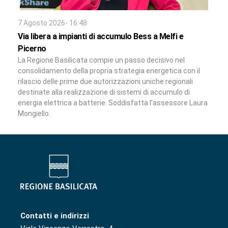
7 Agosto 2026- 16:48
Via libera a impianti di accumulo Bess a Melfi e
Picerno
La Regione Basilicata compie un passo decisivo nel
consolidamento della propria strategia energetica con il
rilascio delle prime due autorizzazioni uniche regionali
destinate alla realizzazione di sistemi di accumulo di
energia elettrica a batterie. Soddisfatta l’assessore Laura
Mongiello.
Contatti e indirizzi