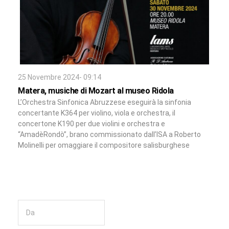
25 Novembre 2024- 09:14
Matera, musiche di Mozart al museo Ridola
L’Orchestra Sinfonica Abruzzese eseguirà la sinfonia
concertante K364 per violino, viola e orchestra, il
concertone K190 per due violini e orchestra e
“AmadèRondò”, brano commissionato dall’ISA a Roberto
Molinelli per omaggiare il compositore salisburghese