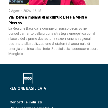
7 Agosto 2026- 16:48
Via libera a impianti di accumulo Bess a Melfi e
Picerno
La Regione Basilicata compie un passo decisivo nel
consolidamento della propria strategia energetica con il
rilascio delle prime due autorizzazioni uniche regionali
destinate alla realizzazione di sistemi di accumulo di
energia elettrica a batterie. Soddisfatta l’assessore Laura
Mongiello.
Contatti e indirizzi