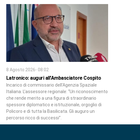
8 Agosto 2026- 08:02
Latronico: auguri all’Ambasciatore Cospito
Incarico di commissario dell’Agenzia Spaziale
Italiana. L’assessore regionale: “Un riconoscimento
che rende merito a una figura di straordinario
spessore diplomatico e istituzionale, orgoglio di
Policoro e di tutta la Basilicata. Gli auguro un
percorso ricco di successi”.