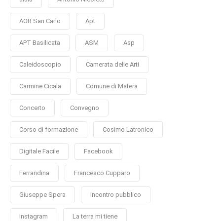
AOR San Carlo
Apt
APT Basilicata
ASM
Asp
Caleidoscopio
Camerata delle Arti
Carmine Cicala
Comune di Matera
Concerto
Convegno
Corso di formazione
Cosimo Latronico
Digitale Facile
Facebook
Ferrandina
Francesco Cupparo
Giuseppe Spera
Incontro pubblico
Instagram
La terra mi tiene