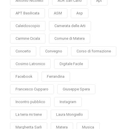
Antonio Nicoletti
AOR San Carlo
Apt
APT Basilicata
ASM
Asp
Caleidoscopio
Camerata delle Arti
Carmine Cicala
Comune di Matera
Concerto
Convegno
Corso di formazione
Cosimo Latronico
Digitale Facile
Facebook
Ferrandina
Francesco Cupparo
Giuseppe Spera
Incontro pubblico
Instagram
La terra mi tiene
Laura Mongiello
Margherita Sarli
Matera
Musica