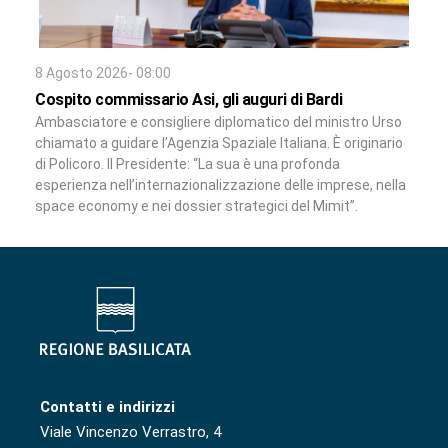
8 Agosto 2026- 08:00
Cospito commissario Asi, gli auguri di Bardi
Ambasciatore e consigliere diplomatico del ministro Urso
chiamato a guidare l’Agenzia Spaziale Italiana. È originario
di Policoro. Il Presidente: “La sua è una profonda
esperienza nell’internazionalizzazione delle imprese, nella
space economy e nei dossier strategici del Mimit”.
Contatti e indirizzi
Viale Vincenzo Verrastro, 4