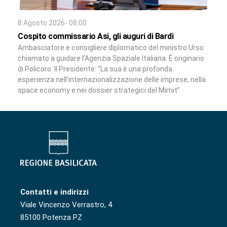
8 Agosto 2026- 08:00
Cospito commissario Asi, gli auguri di Bardi
Ambasciatore e consigliere diplomatico del ministro Urso
chiamato a guidare l’Agenzia Spaziale Italiana. È originario
di Policoro. Il Presidente: “La sua è una profonda
esperienza nell’internazionalizzazione delle imprese, nella
space economy e nei dossier strategici del Mimit”.
Contatti e indirizzi
Viale Vincenzo Verrastro, 4
85100 Potenza PZ