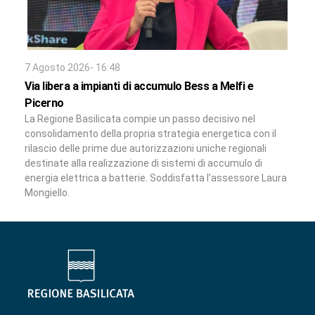
7 Agosto 2026- 16:48
Via libera a impianti di accumulo Bess a Melfi e
Picerno
La Regione Basilicata compie un passo decisivo nel
consolidamento della propria strategia energetica con il
rilascio delle prime due autorizzazioni uniche regionali
destinate alla realizzazione di sistemi di accumulo di
energia elettrica a batterie. Soddisfatta l’assessore Laura
Mongiello.