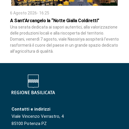
6 Agosto 2026- 16:25
A Sant’Arcangelo la “Notte Gialla Coldiretti”
Una serata dedicata ai sapori autentici, alla valorizzazione
delle produzioni locali e alla riscoperta del territorio.
Domani, venerdì 7 agosto, viale Nassiriya aospiterà l’evento
rasformerà il cuore del paese in un grande spazio dedicato
all’agricoltura di qualità.
Contatti e indirizzi
Viale Vincenzo Verrastro, 4
85100 Potenza PZ