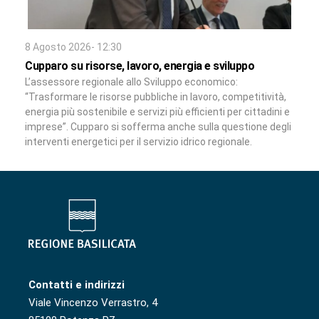
8 Agosto 2026- 12:30
Cupparo su risorse, lavoro, energia e sviluppo
L’assessore regionale allo Sviluppo economico:
“Trasformare le risorse pubbliche in lavoro, competitività,
energia più sostenibile e servizi più efficienti per cittadini e
imprese”. Cupparo si sofferma anche sulla questione degli
interventi energetici per il servizio idrico regionale.
Contatti e indirizzi
Viale Vincenzo Verrastro, 4