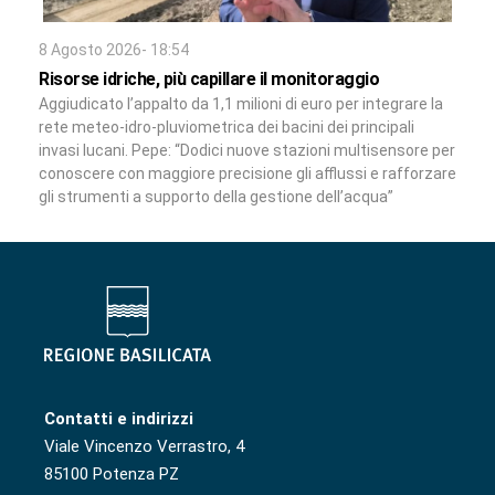
8 Agosto 2026- 18:54
Risorse idriche, più capillare il monitoraggio
Aggiudicato l’appalto da 1,1 milioni di euro per integrare la
rete meteo-idro-pluviometrica dei bacini dei principali
invasi lucani. Pepe: “Dodici nuove stazioni multisensore per
conoscere con maggiore precisione gli afflussi e rafforzare
gli strumenti a supporto della gestione dell’acqua”
Contatti e indirizzi
Viale Vincenzo Verrastro, 4
85100 Potenza PZ