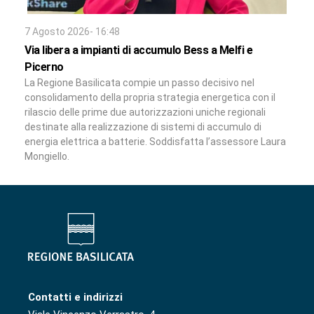
7 Agosto 2026- 16:48
Via libera a impianti di accumulo Bess a Melfi e
Picerno
La Regione Basilicata compie un passo decisivo nel
consolidamento della propria strategia energetica con il
rilascio delle prime due autorizzazioni uniche regionali
destinate alla realizzazione di sistemi di accumulo di
energia elettrica a batterie. Soddisfatta l’assessore Laura
Mongiello.
Contatti e indirizzi