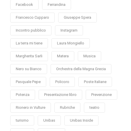
Facebook
Ferrandina
Francesco Cupparo
Giuseppe Spera
Incontro pubblico
Instagram
La terra mi tiene
Laura Mongiello
Margherita Sarli
Matera
Musica
Nero su Bianco
Orchestra della Magna Grecia
Pasquale Pepe
Policoro
Poste Italiane
Potenza
Presentazione libro
Prevenzione
Rionero in Vulture
Rubriche
teatro
turismo
Unibas
Unibas Inside