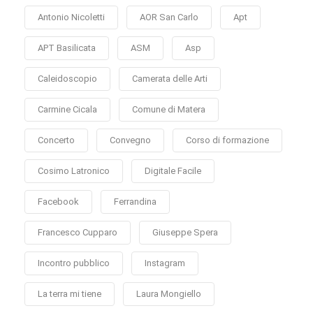
Antonio Nicoletti
AOR San Carlo
Apt
APT Basilicata
ASM
Asp
Caleidoscopio
Camerata delle Arti
Carmine Cicala
Comune di Matera
Concerto
Convegno
Corso di formazione
Cosimo Latronico
Digitale Facile
Facebook
Ferrandina
Francesco Cupparo
Giuseppe Spera
Incontro pubblico
Instagram
La terra mi tiene
Laura Mongiello