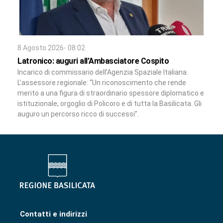
8 Agosto 2026- 08:02
Latronico: auguri all’Ambasciatore Cospito
Incarico di commissario dell’Agenzia Spaziale Italiana.
L’assessore regionale: “Un riconoscimento che rende
merito a una figura di straordinario spessore diplomatico e
istituzionale, orgoglio di Policoro e di tutta la Basilicata. Gli
auguro un percorso ricco di successi”.
Contatti e indirizzi