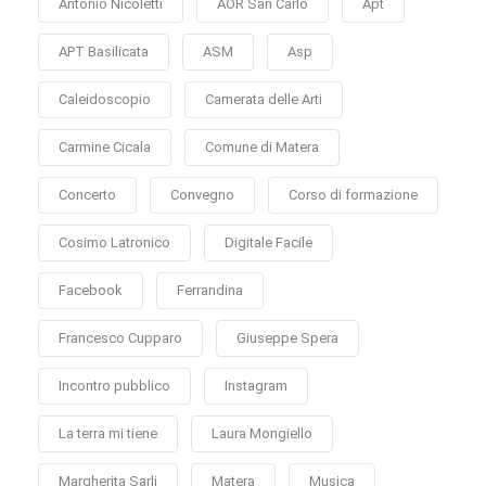
Antonio Nicoletti
AOR San Carlo
Apt
APT Basilicata
ASM
Asp
Caleidoscopio
Camerata delle Arti
Carmine Cicala
Comune di Matera
Concerto
Convegno
Corso di formazione
Cosimo Latronico
Digitale Facile
Facebook
Ferrandina
Francesco Cupparo
Giuseppe Spera
Incontro pubblico
Instagram
La terra mi tiene
Laura Mongiello
Margherita Sarli
Matera
Musica