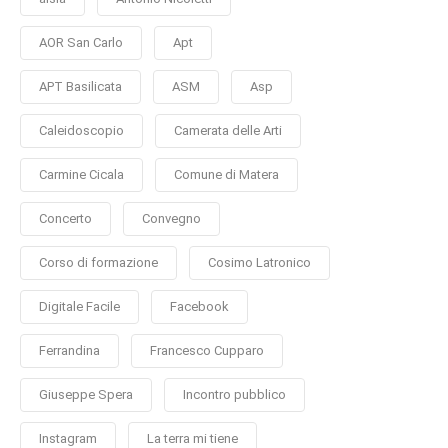
AOR San Carlo
Apt
APT Basilicata
ASM
Asp
Caleidoscopio
Camerata delle Arti
Carmine Cicala
Comune di Matera
Concerto
Convegno
Corso di formazione
Cosimo Latronico
Digitale Facile
Facebook
Ferrandina
Francesco Cupparo
Giuseppe Spera
Incontro pubblico
Instagram
La terra mi tiene