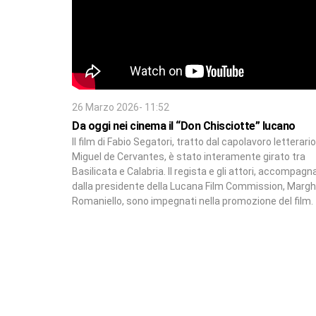
26 Marzo 2026- 11:52
Da oggi nei cinema il “Don Chisciotte” lucano
Il film di Fabio Segatori, tratto dal capolavoro letterario
Miguel de Cervantes, è stato interamente girato tra
Basilicata e Calabria. Il regista e gli attori, accompagn
dalla presidente della Lucana Film Commission, Margh
Romaniello, sono impegnati nella promozione del film.