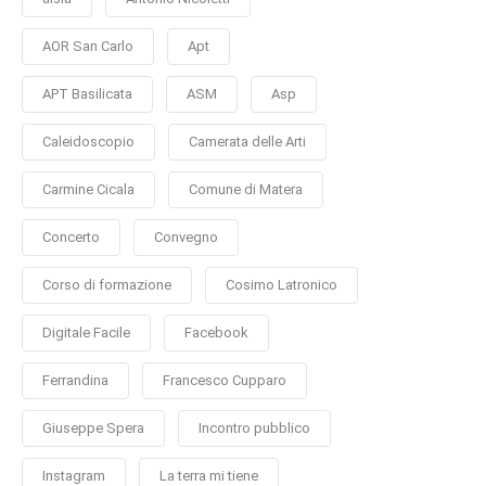
AOR San Carlo
Apt
APT Basilicata
ASM
Asp
Caleidoscopio
Camerata delle Arti
Carmine Cicala
Comune di Matera
Concerto
Convegno
Corso di formazione
Cosimo Latronico
Digitale Facile
Facebook
Ferrandina
Francesco Cupparo
Giuseppe Spera
Incontro pubblico
Instagram
La terra mi tiene