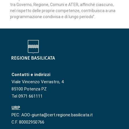
tra Governo, Regione, Comuni e ATER, affinché ciascuno,
nel rispetto delle proprie competenze, contribuisca a una
programmazione condivisa e di lungo periodo”.
Contatti e indirizzi
Viale Vincenzo Verrastro, 4
85100 Potenza PZ
Tel 0971 661111
URP
PEC: AOO-giunta@cert.regione.basilicata.it
C.F. 80002950766