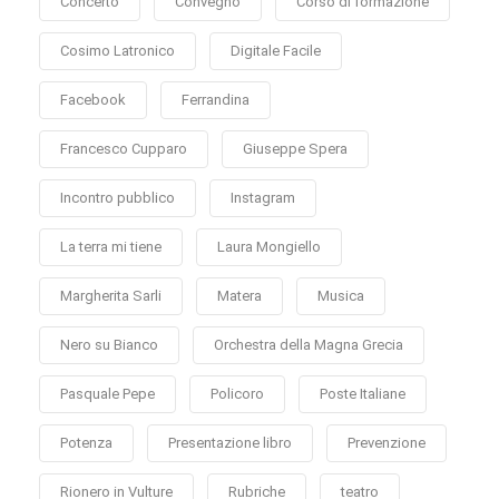
Concerto
Convegno
Corso di formazione
Cosimo Latronico
Digitale Facile
Facebook
Ferrandina
Francesco Cupparo
Giuseppe Spera
Incontro pubblico
Instagram
La terra mi tiene
Laura Mongiello
Margherita Sarli
Matera
Musica
Nero su Bianco
Orchestra della Magna Grecia
Pasquale Pepe
Policoro
Poste Italiane
Potenza
Presentazione libro
Prevenzione
Rionero in Vulture
Rubriche
teatro