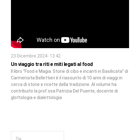
23 Dicembre 2024- 13:42
Un viaggio tra riti e miti legati al food
Il libro “Food e Magia. Storie di cibo e incanti in Basilicata” di
Carmensita Bellettieri è il riassunto di 10 anni di viaggi in
cerca di storie e ricette della tradizione. Al volume ha
contribuito la prof.ssa Patrizia Del Puente, docente di
glottologia e dialettologia