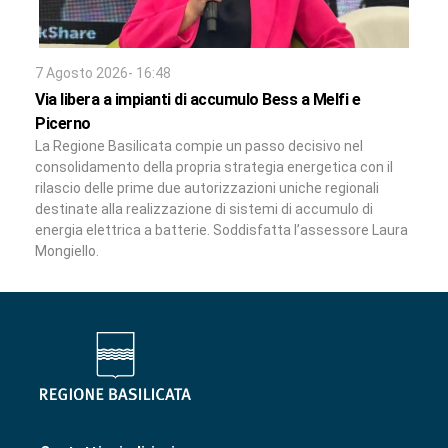
7 Agosto 2026- 16:48
Via libera a impianti di accumulo Bess a Melfi e
Picerno
La Regione Basilicata compie un passo decisivo nel
consolidamento della propria strategia energetica con il
rilascio delle prime due autorizzazioni uniche regionali
destinate alla realizzazione di sistemi di accumulo di
energia elettrica a batterie. Soddisfatta l’assessore Laura
Mongiello.