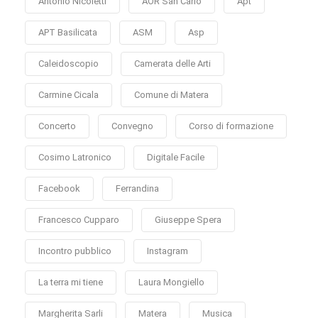
Antonio Nicoletti
AOR San Carlo
Apt
APT Basilicata
ASM
Asp
Caleidoscopio
Camerata delle Arti
Carmine Cicala
Comune di Matera
Concerto
Convegno
Corso di formazione
Cosimo Latronico
Digitale Facile
Facebook
Ferrandina
Francesco Cupparo
Giuseppe Spera
Incontro pubblico
Instagram
La terra mi tiene
Laura Mongiello
Margherita Sarli
Matera
Musica