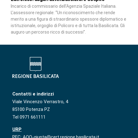
Incarico di commissario dell’Agenzia Spaziale Italiana.
L’assessore regionale: “Un riconoscimento che rende
merito a una figura di straordinario spessore diplomatico e
istituzionale, orgoglio di Policoro e di tutta la Basilicata. Gli
auguro un percorso ricco di successi”.
Contatti e indirizzi
Viale Vincenzo Verrastro, 4
85100 Potenza PZ
Tel 0971 661111
URP
PEC: AOO-giunta@cert.regione.basilicata.it