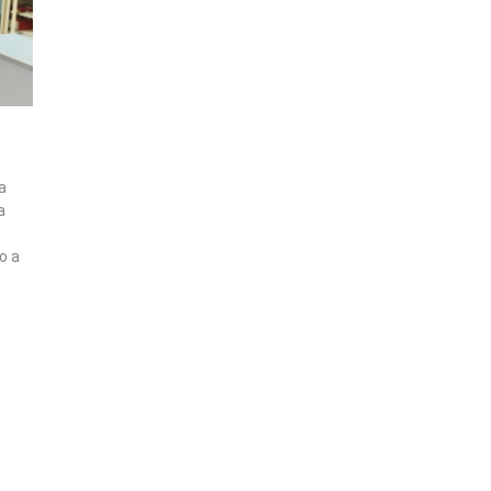
a
a
o a