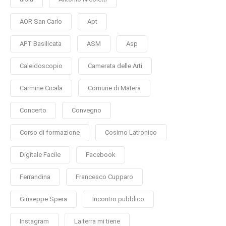
AOR San Carlo
Apt
APT Basilicata
ASM
Asp
Caleidoscopio
Camerata delle Arti
Carmine Cicala
Comune di Matera
Concerto
Convegno
Corso di formazione
Cosimo Latronico
Digitale Facile
Facebook
Ferrandina
Francesco Cupparo
Giuseppe Spera
Incontro pubblico
Instagram
La terra mi tiene