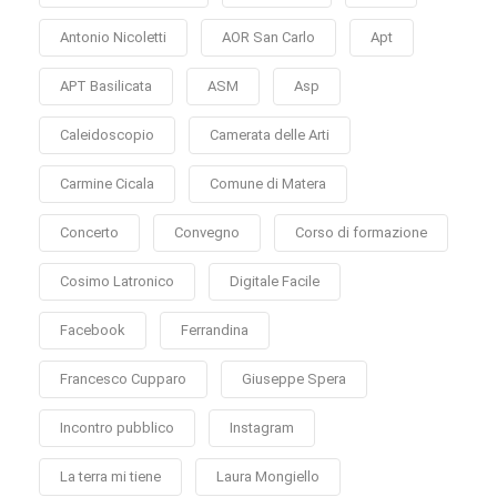
Antonio Nicoletti
AOR San Carlo
Apt
APT Basilicata
ASM
Asp
Caleidoscopio
Camerata delle Arti
Carmine Cicala
Comune di Matera
Concerto
Convegno
Corso di formazione
Cosimo Latronico
Digitale Facile
Facebook
Ferrandina
Francesco Cupparo
Giuseppe Spera
Incontro pubblico
Instagram
La terra mi tiene
Laura Mongiello