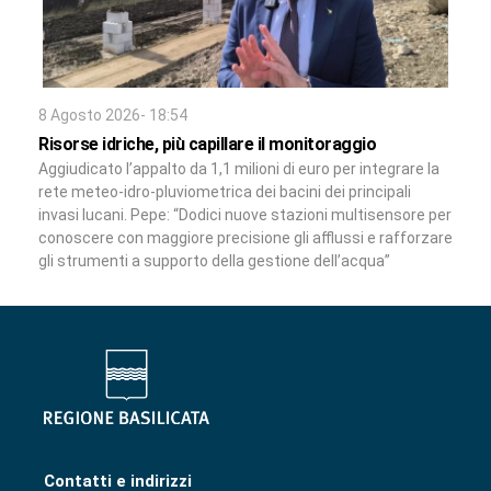
8 Agosto 2026- 18:54
Risorse idriche, più capillare il monitoraggio
Aggiudicato l’appalto da 1,1 milioni di euro per integrare la
rete meteo-idro-pluviometrica dei bacini dei principali
invasi lucani. Pepe: “Dodici nuove stazioni multisensore per
conoscere con maggiore precisione gli afflussi e rafforzare
gli strumenti a supporto della gestione dell’acqua”
Contatti e indirizzi