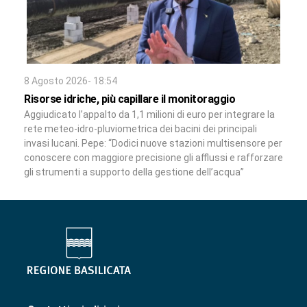
8 Agosto 2026- 18:54
Risorse idriche, più capillare il monitoraggio
Aggiudicato l’appalto da 1,1 milioni di euro per integrare la
rete meteo-idro-pluviometrica dei bacini dei principali
invasi lucani. Pepe: “Dodici nuove stazioni multisensore per
conoscere con maggiore precisione gli afflussi e rafforzare
gli strumenti a supporto della gestione dell’acqua”