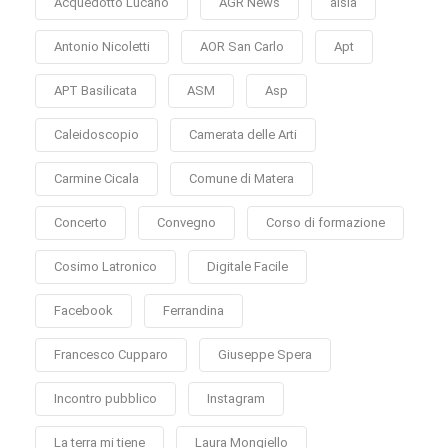
Acquedotto Lucano
AGR News
alsia
Antonio Nicoletti
AOR San Carlo
Apt
APT Basilicata
ASM
Asp
Caleidoscopio
Camerata delle Arti
Carmine Cicala
Comune di Matera
Concerto
Convegno
Corso di formazione
Cosimo Latronico
Digitale Facile
Facebook
Ferrandina
Francesco Cupparo
Giuseppe Spera
Incontro pubblico
Instagram
La terra mi tiene
Laura Mongiello