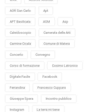
AOR San Carlo
Apt
APT Basilicata
ASM
Asp
Caleidoscopio
Camerata delle Arti
Carmine Cicala
Comune di Matera
Concerto
Convegno
Corso di formazione
Cosimo Latronico
Digitale Facile
Facebook
Ferrandina
Francesco Cupparo
Giuseppe Spera
Incontro pubblico
Instagram
La terra mi tiene