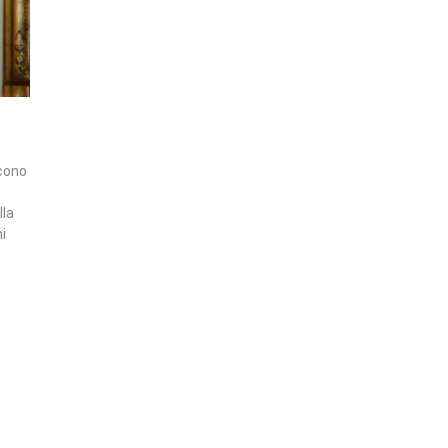
scono
lla
i