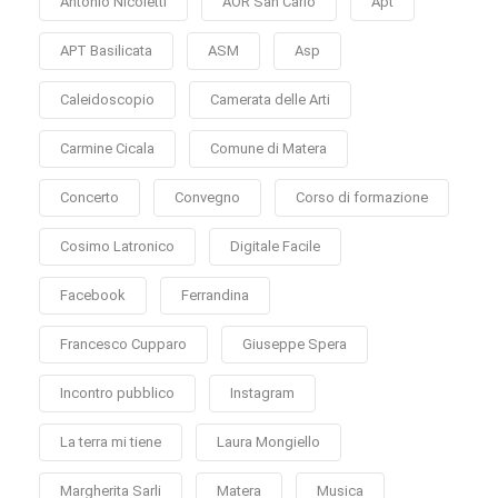
Antonio Nicoletti
AOR San Carlo
Apt
APT Basilicata
ASM
Asp
Caleidoscopio
Camerata delle Arti
Carmine Cicala
Comune di Matera
Concerto
Convegno
Corso di formazione
Cosimo Latronico
Digitale Facile
Facebook
Ferrandina
Francesco Cupparo
Giuseppe Spera
Incontro pubblico
Instagram
La terra mi tiene
Laura Mongiello
Margherita Sarli
Matera
Musica