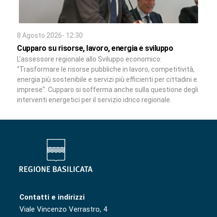
8 Agosto 2026- 12:30
Cupparo su risorse, lavoro, energia e sviluppo
L’assessore regionale allo Sviluppo economico:
“Trasformare le risorse pubbliche in lavoro, competitività,
energia più sostenibile e servizi più efficienti per cittadini e
imprese”. Cupparo si sofferma anche sulla questione degli
interventi energetici per il servizio idrico regionale.
Contatti e indirizzi
Viale Vincenzo Verrastro, 4