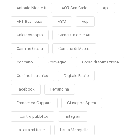
Antonio Nicoletti
AOR San Carlo
Apt
APT Basilicata
ASM
Asp
Caleidoscopio
Camerata delle Arti
Carmine Cicala
Comune di Matera
Concerto
Convegno
Corso di formazione
Cosimo Latronico
Digitale Facile
Facebook
Ferrandina
Francesco Cupparo
Giuseppe Spera
Incontro pubblico
Instagram
La terra mi tiene
Laura Mongiello