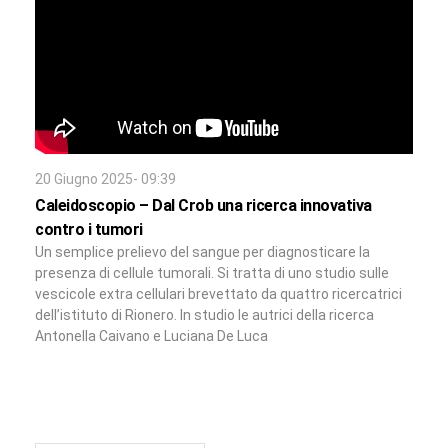
20 Giugno 2025- 09:39
Caleidoscopio – Dal Crob una ricerca innovativa
contro i tumori
Un semplice prelievo del sangue per diagnosticare la
presenza di cellule tumorali. Si tratta di uno studio sulle
vescicole extra cellulari brevettato da quattro ricercatrici
dell’istituto di Rionero. In studio le autrici della ricerca
Antonella Caivano e Luciana De Luca