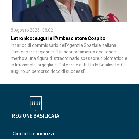
8 Agosto 2026- 08:02
Latronico: auguri all’Ambasciatore Cospito
Incarico di commissario dell’Agenzia Spaziale Italiana.
L’assessore regionale: “Un riconoscimento che rende
merito a una figura di straordinario spessore diplomatico e
istituzionale, orgoglio di Policoro e di tutta la Basilicata. Gli
auguro un percorso ricco di successi”.
Contatti e indirizzi