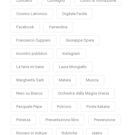
Concerto
Convegno
Corso di formazione
Cosimo Latronico
Digitale Facile
Facebook
Ferrandina
Francesco Cupparo
Giuseppe Spera
Incontro pubblico
Instagram
La terra mi tiene
Laura Mongiello
Margherita Sarli
Matera
Musica
Nero su Bianco
Orchestra della Magna Grecia
Pasquale Pepe
Policoro
Poste Italiane
Potenza
Presentazione libro
Prevenzione
Rionero in Vulture
Rubriche
teatro