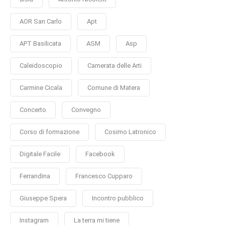
AOR San Carlo
Apt
APT Basilicata
ASM
Asp
Caleidoscopio
Camerata delle Arti
Carmine Cicala
Comune di Matera
Concerto
Convegno
Corso di formazione
Cosimo Latronico
Digitale Facile
Facebook
Ferrandina
Francesco Cupparo
Giuseppe Spera
Incontro pubblico
Instagram
La terra mi tiene