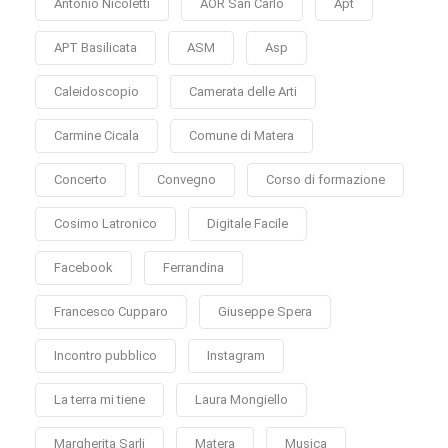
Antonio Nicoletti
AOR San Carlo
Apt
APT Basilicata
ASM
Asp
Caleidoscopio
Camerata delle Arti
Carmine Cicala
Comune di Matera
Concerto
Convegno
Corso di formazione
Cosimo Latronico
Digitale Facile
Facebook
Ferrandina
Francesco Cupparo
Giuseppe Spera
Incontro pubblico
Instagram
La terra mi tiene
Laura Mongiello
Margherita Sarli
Matera
Musica