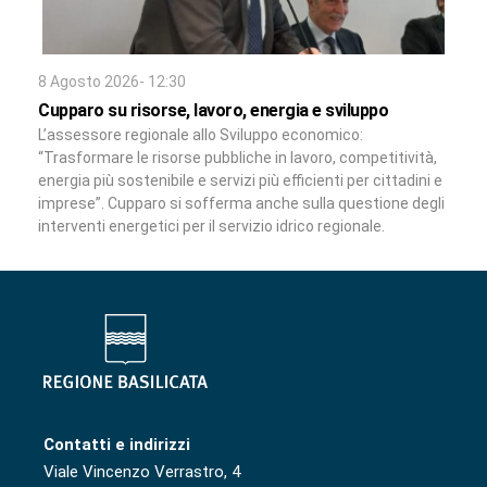
8 Agosto 2026- 12:30
Cupparo su risorse, lavoro, energia e sviluppo
L’assessore regionale allo Sviluppo economico:
“Trasformare le risorse pubbliche in lavoro, competitività,
energia più sostenibile e servizi più efficienti per cittadini e
imprese”. Cupparo si sofferma anche sulla questione degli
interventi energetici per il servizio idrico regionale.
Contatti e indirizzi
Viale Vincenzo Verrastro, 4