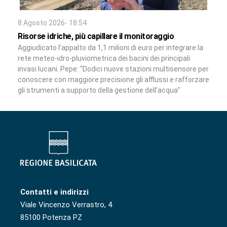
8 Agosto 2026- 18:54
Risorse idriche, più capillare il monitoraggio
Aggiudicato l’appalto da 1,1 milioni di euro per integrare la
rete meteo-idro-pluviometrica dei bacini dei principali
invasi lucani. Pepe: “Dodici nuove stazioni multisensore per
conoscere con maggiore precisione gli afflussi e rafforzare
gli strumenti a supporto della gestione dell’acqua”
Contatti e indirizzi
Viale Vincenzo Verrastro, 4
85100 Potenza PZ