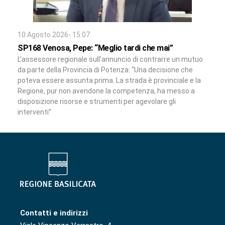
10 Agosto 2026- 15:07
SP168 Venosa, Pepe: “Meglio tardi che mai”
L’assessore regionale sull’annuncio di contrarre un mutuo
da parte della Provincia di Potenza: “Una decisione che
poteva essere assunta prima. La strada è provinciale e la
Regione, pur non avendone la competenza, ha messo a
disposizione risorse e strumenti per agevolare gli
interventi”
Contatti e indirizzi