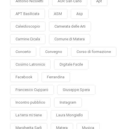
Antonio Nicoletti
AOR San Carlo
Apt
APT Basilicata
ASM
Asp
Caleidoscopio
Camerata delle Arti
Carmine Cicala
Comune di Matera
Concerto
Convegno
Corso di formazione
Cosimo Latronico
Digitale Facile
Facebook
Ferrandina
Francesco Cupparo
Giuseppe Spera
Incontro pubblico
Instagram
La terra mi tiene
Laura Mongiello
Margherita Sarli
Matera
Musica