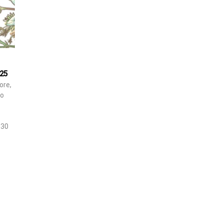
025
ore,
no
 30