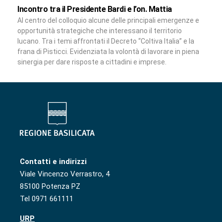
Incontro tra il Presidente Bardi e l’on. Mattia
Al centro del colloquio alcune delle principali emergenze e
opportunità strategiche che interessano il territorio
lucano. Tra i temi affrontati il Decreto “Coltiva Italia” e la
frana di Pisticci. Evidenziata la volontà di lavorare in piena
sinergia per dare risposte a cittadini e imprese.
Contatti e indirizzi
Viale Vincenzo Verrastro, 4
85100 Potenza PZ
Tel 0971 661111
URP