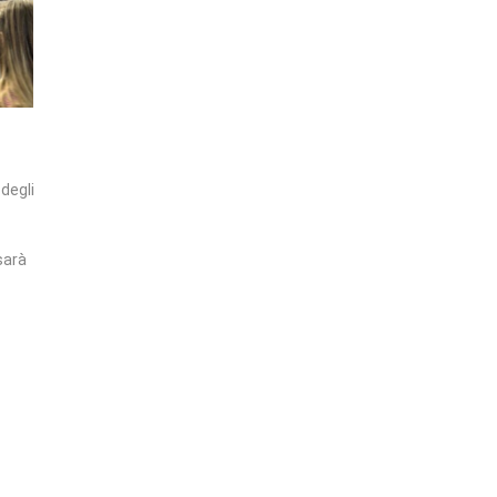
 degli
sarà