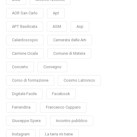
AOR San Carlo
Apt
APT Basilicata
ASM
Asp
Caleidoscopio
Camerata delle Arti
Carmine Cicala
Comune di Matera
Concerto
Convegno
Corso di formazione
Cosimo Latronico
Digitale Facile
Facebook
Ferrandina
Francesco Cupparo
Giuseppe Spera
Incontro pubblico
Instagram
La terra mi tiene