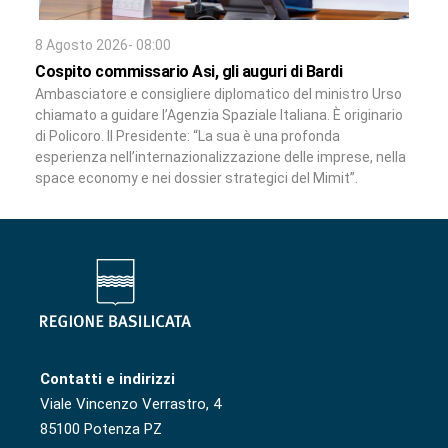
8 Agosto 2026- 08:00
Cospito commissario Asi, gli auguri di Bardi
Ambasciatore e consigliere diplomatico del ministro Urso
chiamato a guidare l’Agenzia Spaziale Italiana. È originario
di Policoro. Il Presidente: “La sua è una profonda
esperienza nell’internazionalizzazione delle imprese, nella
space economy e nei dossier strategici del Mimit”.
Contatti e indirizzi
Viale Vincenzo Verrastro, 4
85100 Potenza PZ