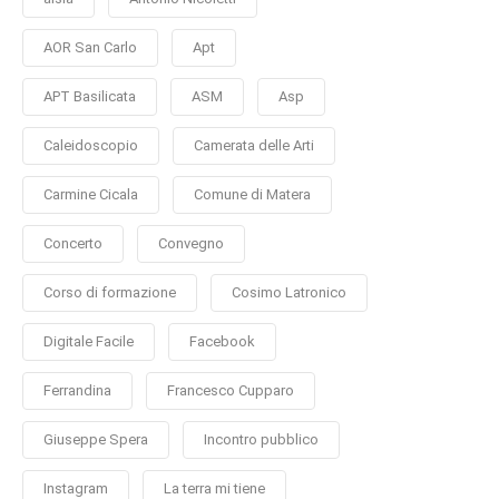
AOR San Carlo
Apt
APT Basilicata
ASM
Asp
Caleidoscopio
Camerata delle Arti
Carmine Cicala
Comune di Matera
Concerto
Convegno
Corso di formazione
Cosimo Latronico
Digitale Facile
Facebook
Ferrandina
Francesco Cupparo
Giuseppe Spera
Incontro pubblico
Instagram
La terra mi tiene