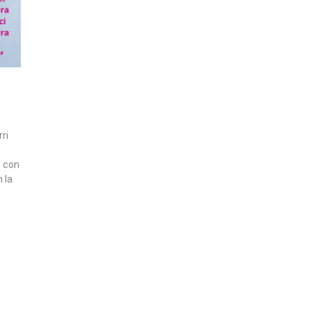
ri
e con
n la