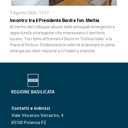
7 Agosto 2026- 13:57
Incontro tra il Presidente Bardi e l’on. Mattia
Al centro del colloquio alcune delle principali emergenze e
opportunità strategiche che interessano il territorio
lucano. Tra i temi affrontati il Decreto “Coltiva Italia” e la
frana di Pisticci. Evidenziata la volontà di lavorare in piena
sinergia per dare risposte a cittadini e imprese.
Contatti e indirizzi
Viale Vincenzo Verrastro, 4
85100 Potenza PZ