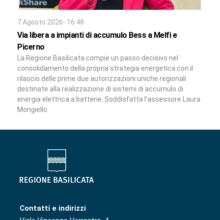
7 Agosto 2026- 16:48
Via libera a impianti di accumulo Bess a Melfi e
Picerno
La Regione Basilicata compie un passo decisivo nel
consolidamento della propria strategia energetica con il
rilascio delle prime due autorizzazioni uniche regionali
destinate alla realizzazione di sistemi di accumulo di
energia elettrica a batterie. Soddisfatta l’assessore Laura
Mongiello.
Contatti e indirizzi