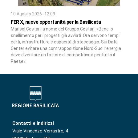
10 Agosto 2026- 12:09
FER X, nuove opportunità per la Basilicata
Marisol Cestari, a nome del Gruppo Cestari: «Bene lo
snellimento per i progetti già avviati. Ora servono tempi
certi, infrastrutture e capacità di stoccaggio. Sui Data
Center evitare una contrapposizione Nord-Sud: l’energia
deve diventare un fattore di competitività per tutto il
Paese»
Contatti e indirizzi
Viale Vincenzo Verrastro, 4